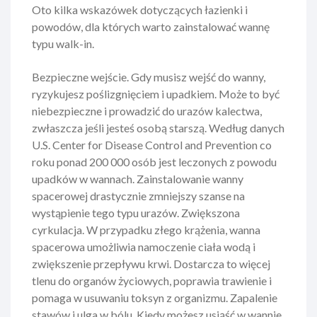
Oto kilka wskazówek dotyczących łazienki i
powodów, dla których warto zainstalować wannę
typu walk-in.
Bezpieczne wejście. Gdy musisz wejść do wanny,
ryzykujesz poślizgnięciem i upadkiem. Może to być
niebezpieczne i prowadzić do urazów kalectwa,
zwłaszcza jeśli jesteś osobą starszą. Według danych
U.S. Center for Disease Control and Prevention co
roku ponad 200 000 osób jest leczonych z powodu
upadków w wannach. Zainstalowanie wanny
spacerowej drastycznie zmniejszy szanse na
wystąpienie tego typu urazów. Zwiększona
cyrkulacja. W przypadku złego krążenia, wanna
spacerowa umożliwia namoczenie ciała wodą i
zwiększenie przepływu krwi. Dostarcza to więcej
tlenu do organów życiowych, poprawia trawienie i
pomaga w usuwaniu toksyn z organizmu. Zapalenie
stawów i ulga w bólu. Kiedy możesz usiąść w wannie